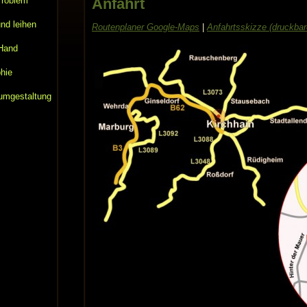
Problem
Anfahrt
nd leihen
Routenplaner Google-Maps
|
Anfahrtsskizze (druckbar
 Hand
hie
aumgestaltung