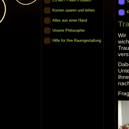
Es eilt? – kein Problem
S
Kosten sparen und leihen
K
Alles aus einer Hand
Tra
Unsere Philosophie
Wir
Hilfe für Ihre Raumgestaltung
wich
Trau
vers
Dabe
Unte
Ihne
nach
Frag